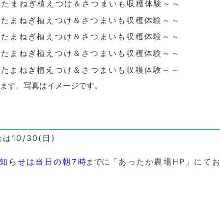
ます。
写真はイメージです。
は10/30(日)
知らせは
当
日の
朝７時
までに
「あったか農場HP」にて