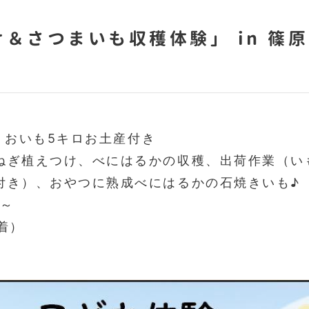
)
＆さつまいも収穫体験」 in 篠原
円 おいも5キロお土産付き
ねぎ植えつけ、べにはるかの収穫、出荷作業（い
付き）、おやつに熟成べにはるかの石焼きいも♪
時～
着）