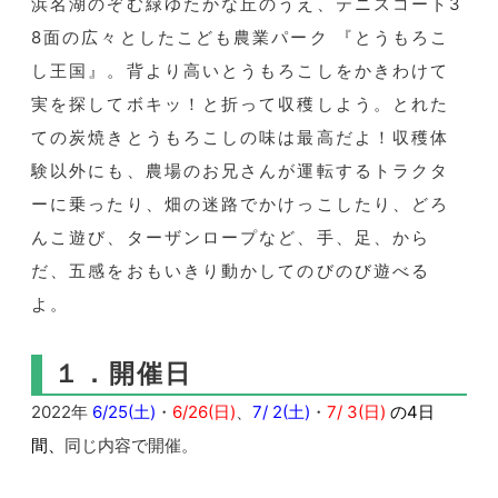
浜名湖のぞむ緑ゆたかな丘のうえ、テニスコート3
8面の広々としたこども農業パーク 『とうもろこ
し王国』。背より高いとうもろこしをかきわけて
実を探してボキッ！と折って収穫しよう。とれた
ての炭焼きとうもろこしの味は最高だよ！収穫体
験以外にも、農場のお兄さんが運転するトラクタ
ーに乗ったり、畑の迷路でかけっこしたり、どろ
んこ遊び、ターザンロープなど、手、足、から
だ、五感をおもいきり動かしてのびのび遊べる
よ。
１．開催日
2022年
6/25(土)
・
6/26(日)
、
7/ 2(土)
・
7/ 3(日)
の4日
間、
同じ内容で開催。