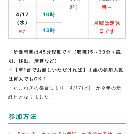
順）
時～
4/17
10時
(水)
月曜は定休
13時
日です
終了
・
所要時間は45分程度です（収穫15～30分＋説
明、移動、清算など）
・【車1台でお越しいただければ】
１組の参加人数
は何人でもOK！
・たまねぎの都合により 4/17(水) が今年の最
終日となりました。
参加方法