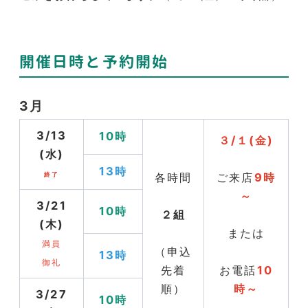
開催日時と予約開始
3月
3/13
10時
３/１(金)
(水)
13時
終了
各時間
ご来店
9時
～
3/21
10時
２組
(木)
または
満員
（申込
13時
御礼
先着
お電話
10
順）
時～
3/27
10時