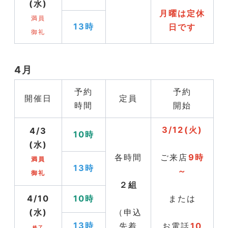
(水)
月曜は定休
満員
13時
日です
御礼
4月
予約
予約
開催日
定員
時間
開始
3/12(火)
4/3
10時
(水)
各時間
ご来店
9時
満員
13時
～
御礼
２組
4/10
10時
または
(水)
（申込
13時
先着
お電話
10
終了