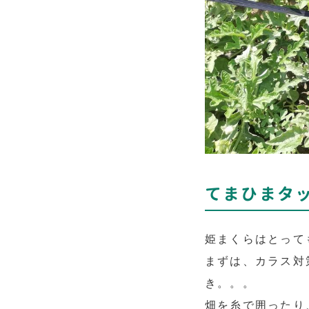
てまひまタ
姫まくらはとって
まずは、カラス対
き。。。
畑を糸で囲ったり