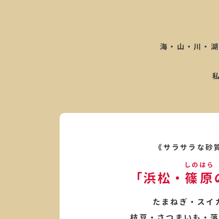
海・山・川・湖
《サラサラな砂
しのはら
「浜松・
篠原
たまねぎ・スイ
枝豆・さつまいも・