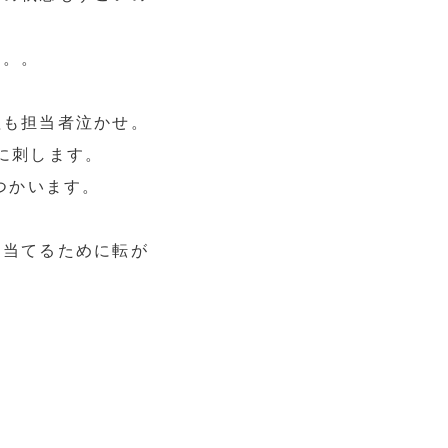
も。。
理も担当者泣かせ。
に刺します。
つかいます。
を当てるために転が