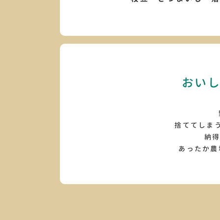
おい
捨ててしま
納得
あったか農