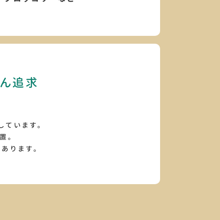
ん追求
、
しています。
設置。
にあります。