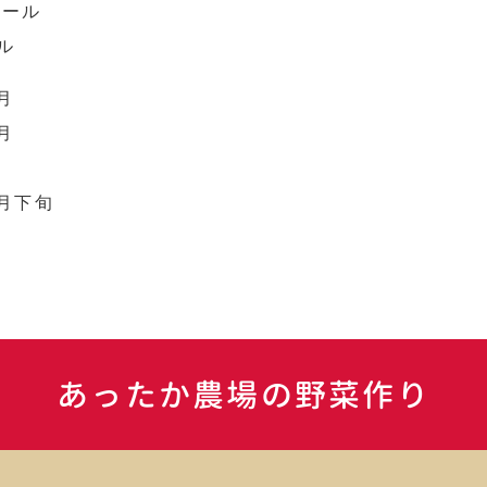
アール
ル
月
月
月下旬
あったか農場の野菜作り