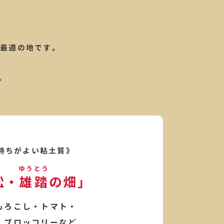
に最適の地です。
。
持ちがよい粘土質》
ゆうとう
松・
雄踏
の畑」
もろこし・トマト・
・ブロッコリーなど