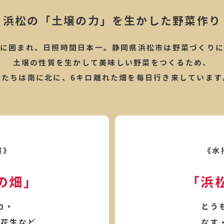
浜松の「土壌の力」を生かした
野菜作り
に囲まれ、日照時間日本一。静岡県浜松市は野菜づくり
土壌の性質を生かして美味しい野菜をつくるため、
私たちは南に北に、6キロ離れた畑を毎日行き来しています
質》
《水
の畑」
「浜
カ・
とう
落花生など
なす